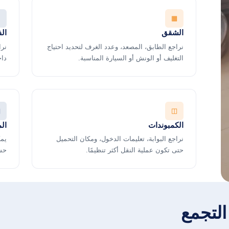
▦
الشقق
الف
نراجع الطابق، المصعد، وعدد الغرف لتحديد احتياج
نرا
التغليف أو الونش أو السيارة المناسبة.
داخ
▤
◫
الكمبوندات
ال
نراجع البوابة، تعليمات الدخول، ومكان التحميل
يمك
حتى تكون عملية النقل أكثر تنظيمًا.
حس
لتجمع