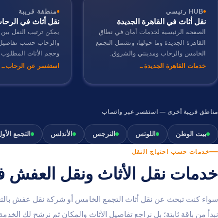
HUB رئيسي
منطقة قريبة
نقل أثاث في القاهرة الجديدة
نقل أثاث في الرحا
الصفحة الرئيسية لخدمات أمان في نطاق
يمكن ترتيب النقل بين 
القاهرة الجديدة وما حولها، وتشمل التجمع
والرحاب حسب تفاصيل ا
الخامس والرحاب ومدينتي والشروق.
وحجم الأثاث المطلوب ن
خدمات القاهرة الجديدة
استفسر عن الرحاب
مناطق قريبة أخرى — استفسر عبر واتساب
بيت الوطن
اللوتس
النرجس
الأندلس
التجمع الأول
خدمات حسب احتياج النقل
خدمات نقل الأثاث ونقل العفش ف
سواء كنت تبحث عن نقل أثاث التجمع الخامس أو شركة نقل عفش بالتج
نبدأ من باقة ثابتة؛ بل نراجع تفاصيل الأثاث والمكان ثم نرشح لك الخدمة