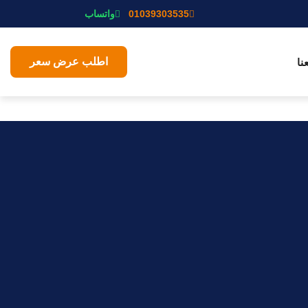
01039303535
واتساب
اطلب عرض سعر
نا