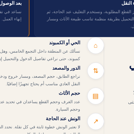
ء النقل
بعد الوصول
 القطع المطلوبة، ونستخدم التغليف عند الحاجة، ثم
نساعد في تفر
التحميل بطريقة منظمة تناسب طبيعة الأثاث ومسار
إنهاء العمل.
ل.
الحي أو الكمبوند
⌂
نسألك عن المنطقة داخل التجمع الخامس، وهل 
كمبوند، حتى نراعي تفاصيل الدخول والتحميل إ
ي
الدور والمصعد
⇅
نراجع الطابق، حجم المصعد، ومسار خروج ودخول
النقل العادي مناسب أم يحتاج تجهيزًا إضافيًا.
حجم الأثاث
▤
تى
عدد الغرف وحجم القطع يساعدان في تحديد عدد ا
وحجم السيارة.
الونش عند الحاجة
↗
لا نعتبر الونش خطوة ثابتة في كل نقلة. نحدد 